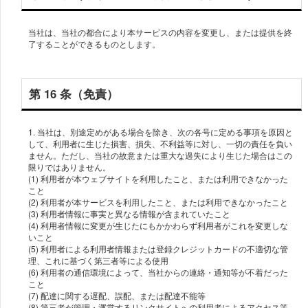
当社は、当社の都合により本サービスの内容を変更し、または提供を終
第 16 条（免責）
1. 当社は、別途定めがある場合を除き、次の各号に定める事項を原因と
して、利⽤者に⽣じた損害、損失、不利益等に対し、⼀切の責任を負い
ません。ただし、当社の故意または重⼤な過失により⽣じた場合はこの
限りではありません。
(1) 利⽤者が本ウェブサイトを利⽤したこと、または利⽤できなかった
こと
(2) 利⽤者が本サービスを利⽤したこと、または利⽤できなかったこと
(3) 利⽤者情報に事実と異なる情報が含まれていたこと
(4) 利⽤者情報に変更が⽣じたにもかかわらず利⽤者がこれを変更しな
いこと
(5) 利⽤者による利⽤者情報または登録クレジットカードの不適切な管
理、これに基づく第三者等による使⽤
(6) 利⽤者の通信環境によって、当社からの連絡・通知等が不着だった
こと
(7) 配達に関する遅配、誤配、または配達不能等
(8) 第三者が管理・運営するリンクサイトへの利⽤者によるアクセス等