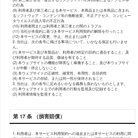
の⾏為
(9) 利⽤者及び第三者による本サービス、本商品または本商品に含まれ
るソフトウェア・コンテンツ等の無断改変、不正アクセス、コンピュー
タウイルスの混⼊等の不正⾏為
(10) 利⽤者間または利⽤者と第三者との間のトラブル
(11) 当社が本規約に基づき本サービス利⽤契約の解除を⾏ったこと
(12) 本サービスの変更、中⽌、停⽌または終了
2. 当社は、次の各号に掲げる事項について、いかなる保証も⾏いませ
ん。
(1) 本サービス及び本製品が、利⽤者の特定の⽬的に適合すること、及
び利⽤者が期待する品質、価値を有すること
(2) 本ウェブサイトの機能が障害なく稼働すること、及び本ウェブサイ
トが中断・停⽌しないこと
(3) 本ウェブサイトの正確性、確実性、有⽤性、合⽬的性
(4) 本サービスの存続、または同⼀性が保持されること
3. 当社は、次の各号に定めるいかなる義務も負わないものとします。
(1) 本ウェブサイト上での利⽤者の⾏動を監視及び記録すること
第 17 条 （損害賠償）
1. 利⽤者は、本サービス利⽤契約への違反または本サービスの利⽤に関