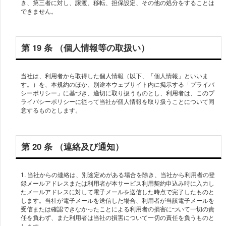
き、第三者に対し、譲渡、移転、担保設定、その他の処分をすることは
第 19 条 （個⼈情報等の取扱い）
当社は、利⽤者から取得した個⼈情報（以下、「個⼈情報」といいま
す。）を、本規約のほか、別途本ウェブサイト内に掲⽰する「プライバ
シーポリシー」に基づき、適切に取り扱うものとし、利⽤者は、このプ
ライバシーポリシーに従って当社が個⼈情報を取り扱うことについて同
第 20 条 （連絡及び通知）
1. 当社からの連絡は、別途定めがある場合を除き、当社から利⽤者の登
録メールアドレスまたは利⽤者が本サービス利⽤契約申込み時に⼊⼒し
たメールアドレスに対して電⼦メールを送信した時点で完了したものと
します。当社が電⼦メールを送信した場合、利⽤者が当該電⼦メールを
受信または確認できなかったことによる利⽤者の損害について⼀切の責
任を負わず、また利⽤者は当社の損害について⼀切の責任を負うものと
します。