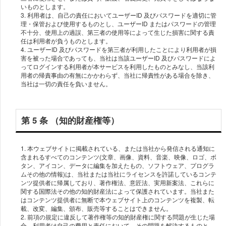
いものとします。
3. 利⽤者は、⾃⼰の責任においてユーザーID 及びパスワードを適切に管
理・保管および使⽤するものとし、ユーザーID またはパスワードの管理
不⼗分、使⽤上の過誤、第三者の使⽤等によって⽣じた損害に関する責
任は利⽤者が負うものとします。
4. ユーザーID 及びパスワードを第三者が利⽤したことにより利⽤者が損
害を被った場合であっても、当社は当該ユーザーID 及びパスワードによ
ってログインする利⽤者が本サービスを利⽤したものとみなし、当該利
⽤者の帰責事由の有無にかかわらず、当社に帰責性がある場合を除き、
第 5 条 （知的財産権等）
1. 本ウェブサイトに掲載されている、または当社から発信される通知に
含まれるすべてのコンテンツ(⽂章、画像、資料、⾳楽、映像、ロゴ、ボ
タン、アイコン、データに編集を加えたもの、ソフトウェア、プログラ
ムその他の情報)は、当社または当社にライセンスを許諾しているコンテ
ンツ提供者に帰属しており、著作権法、意匠法、実⽤新案法、これらに
関する国際法その他の知的財産法によって保護されています。当社また
はコンテンツ提供者に無断で本ウェブサイト上のコンテンツを複製、転
載、改変、編集、頒布、販売等することはできません。
2. 前項の規定に違反して著作権等の知的財産権に関する問題が⽣じた場
合、利⽤者は⾃⼰の費⽤と責任において、その問題を解決するものと