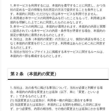
1. 本サービスを利⽤するには、本規約を遵守することに同意し、かつ当
社の定める⼀定の情報を当社所定の⽅法で提供することを条件としま
す。本規約に同意いただけない⽅は本サービスを利⽤できません。
2. 利⽤者が本サービスの利⽤申込みを⾏ったことをもって、利⽤者は本
規約を理解した上でこれに同意したものとみなします。
3. 本サービスの利⽤には、本規約が適⽤されます。本規約の内容と実際
に提供されている本サービスの内容・条件等が⽭盾する場合、本規約の
規定が優先的に適⽤されるものとします。
4. 当社は、次条（本規約の変更）の⽅法により、個別の承諾を得ること
なく本規約の変更を⾏うことができ、利⽤者はあらかじめこれに同意す
るものとします。
5. 当社が当社ウェブサイト上に掲載する本サービスに関するルールは、
第 2 条 （本規約の変更）
1. 当社は、次の各号に掲げる事項について、当社が必要と判断する場
合、本規約の内容を変更または追加（以下、単に「変更」といいま
す。）できるものとします。
(1) 当該変更または追加が、利⽤者⼀般の利益に適合する事項
(2) 当該変更または追加が、本規約による契約を締結した⽬的に反せ
ず、かつ必要性、内容の相当性、その他の変更または追加にかかる事情