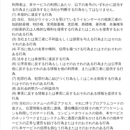
利⽤者は、本サービスの利⽤にあたり、以下の各号のいずれかに該当す
る⾏為または該当すると当社が判断する⾏為をしてはなりません。
(1) 本規約に違反する⾏為
(2) 当社、当社がライセンスを受けているライセンサーその他第三者の
知的財産権、特許権、実⽤新案権、意匠権、商標権、著作権、肖像権等
の財産的⼜は⼈格的な権利を侵害する⾏為またはこれらを侵害するおそ
れのある⾏為
(3) 当社または第三者に不利益もしくは損害を与える⾏為またはそのお
それのある⾏為
(4) 不当に他⼈の名誉や権利、信⽤を傷つける⾏為またはそのおそれの
ある⾏為
(5) 法令または条例等に違反する⾏為
(6) 公序良俗に反する⾏為もしくはそのおそれのある⾏為または公序良
俗に反するおそれのある情報を他の利⽤者、または第三者に提供する⾏
為
(7) 犯罪⾏為、犯罪⾏為に結びつく⾏為もしくはこれを助⻑する⾏為ま
たはそのおそれのある⾏為
(8) 反社会的勢⼒への利益供与
(9) 事実に反する情報または事実に反するおそれのある情報を提供する
⾏為
(10) 当社のシステムへの不正アクセス、それに伴うプログラムコードの
改ざん、位置情報を故意に虚偽、通信機器の仕様その他アプリケーショ
ンを利⽤してのチート⾏為、コンピュータウイルスの頒布、本サービス
のネットワークまたはシステム等に過度の負荷をかける⾏為その他本サ
ービスの正常な運営を妨げる⾏為またはそのおそれのある⾏為
(11) 本サービスの信⽤を損なう⾏為またはそのおそれのある⾏為