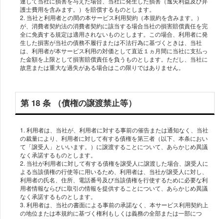
連して当社に損害を与えた場合、当社に発⽣した損害（逸失利益及び弁
護⼠費⽤を含みます。）を賠償するものとします。
2. 当社と利⽤者との間の本サービス利⽤契約（本規約を含みます。）
が、消費者契約法の消費者契約に該当する場合当社の損害賠償責任を完
全に免責する規定は適⽤されないものとします。この場合、利⽤者に発
⽣した損害が当社の債務不履⾏または不法⾏為に基づくときは、当社
は、利⽤者が本サービス利⽤の対価として直近１ヵ⽉間に当社に⽀払っ
た⾦額を上限として損害賠償責任を負うものとします。ただし、当社に
第 18 条 （債権の譲渡禁⽌等）
1. 利⽤者は、当社が、利⽤者に対する事前の催告または通知なく、当社
の裁量により、利⽤者に対して有する債権を第三者（以下、本条におい
て「譲受⼈」といいます。）に譲渡することについて、あらかじめ異議
なく承諾するものとします。
2. 当社が利⽤者に対して有する債権を譲受⼈に譲渡した場合、譲受⼈に
よる当該債権の⾏使等に⽤いるため、利⽤者は、当社が譲受⼈に対し、
利⽤者の⽒名、住所、電話番号及び当該債権を⾏使するために必要な利
⽤者情報ならびに取引の情報を提供することについて、あらかじめ異議
なく承諾するものとします。
3. 利⽤者は、当社の書⾯による事前の承諾なく、本サービス利⽤契約上
の地位または本規約に基づく権利もしくは義務の全部または⼀部につ