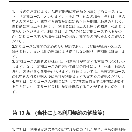
1. ⼀度のご注⽂により、以後定期的に本商品をお届けするコース（以
下、「定期コース」といいます。）をお申し込みの場合、当社は、その
申込み内容により成⽴する売買契約に定められた期間、頻度のとおり、
⾃動的に本商品をお届けし、利⽤者には商品のお届けの都度、代⾦をお
⽀払いいただきます。利⽤者は、お申込み時に定期コースであるか否
か、定期コースである場合にはその頻度、期間等の内容をよくご確認く
ださい。
2.定期コースは期間の定めのない契約であり、お客様が解約・休⽌の⼿
続きを⾏い、または他の理由により終了しない限り、無期限に継続しま
す。
3. 定期コースの解約及び休⽌は、別途当社が指定する⽅法でお受けいた
します。なお、定期コースの内容や本商品の特性により、休⽌・解約の
条件、⽅法が異なる場合があります。詳細については、当該定期コース
のお申込み時及び購⼊後に当社が別途提⽰する案内をご確認ください。
4. 当社は、定期コースの利⽤者に対して7営業⽇前までに事前に通知す
ることにより、本サービス利⽤契約を解除することができるものとしま
第 13 条 （当社による利⽤契約の解除等）
1. 当社は、利⽤者が次の各号のいずれかに該当した場合、何らの通知等