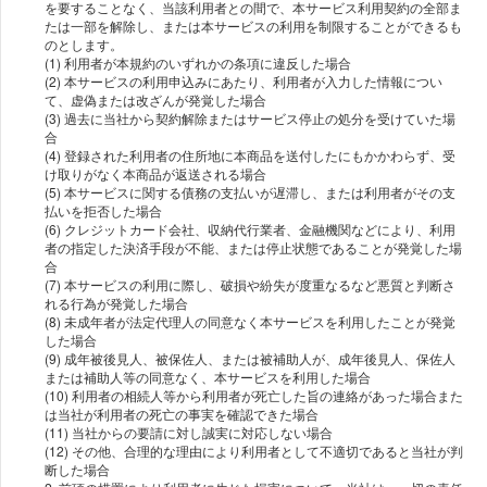
を要することなく、当該利⽤者との間で、本サービス利⽤契約の全部ま
たは⼀部を解除し、または本サービスの利⽤を制限することができるも
のとします。
(1) 利⽤者が本規約のいずれかの条項に違反した場合
(2) 本サービスの利⽤申込みにあたり、利⽤者が⼊⼒した情報につい
て、虚偽または改ざんが発覚した場合
(3) 過去に当社から契約解除またはサービス停⽌の処分を受けていた場
合
(4) 登録された利⽤者の住所地に本商品を送付したにもかかわらず、受
け取りがなく本商品が返送される場合
(5) 本サービスに関する債務の⽀払いが遅滞し、または利⽤者がその⽀
払いを拒否した場合
(6) クレジットカード会社、収納代⾏業者、⾦融機関などにより、利⽤
者の指定した決済⼿段が不能、または停⽌状態であることが発覚した場
合
(7) 本サービスの利⽤に際し、破損や紛失が度重なるなど悪質と判断さ
れる⾏為が発覚した場合
(8) 未成年者が法定代理⼈の同意なく本サービスを利⽤したことが発覚
した場合
(9) 成年被後⾒⼈、被保佐⼈、または被補助⼈が、成年後⾒⼈、保佐⼈
または補助⼈等の同意なく、本サービスを利⽤した場合
(10) 利⽤者の相続⼈等から利⽤者が死亡した旨の連絡があった場合また
は当社が利⽤者の死亡の事実を確認できた場合
(11) 当社からの要請に対し誠実に対応しない場合
(12) その他、合理的な理由により利⽤者として不適切であると当社が判
断した場合