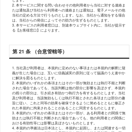
2. 本サービスに関する問い合わせその他利⽤者から当社に対する連絡ま
たは通知及び当社から利⽤者への連絡または通知は、電⼦メールその他
当社の定める⽅法で⾏うものとします。なお、当社から通知をする場合
は、当社からの発信によってその効⼒が⽣ずるものとします。
3. 本サービスの利⽤者窓⼝は、別途本ウェブサイト内に、当社が提⽰す
第 21 条 （合意管轄等）
1. 当社及び利⽤者は、本規約に定めのない事項または本規約の解釈に疑
義が⽣じた場合には、互いに信義誠実の原則に従って協議のうえ速やか
に解決を図るものとします。
2. 本規約のいずれかの条項またはその⼀部が無効または執⾏不能と判断
された場合であっても、当該判断は他の部分に影響を及ぼさず、本規約
の残りの部分は、引き続き有効かつ執⾏⼒を有するものとします。当社
及び利⽤者は、当該無効もしくは執⾏不能とされた条項または部分の趣
旨に従い、これと同等の効果を確保できるように努めるとともに修正さ
れた本規約に拘束されることがあることに同意するものとします。
3. 本規約のいずれかの条項またはその⼀部が、ある利⽤者との関係で無
効または執⾏不能と判断された場合であっても、他の利⽤者との関係に
おける有効性等には影響は及ぼさないものとします。
4. 本規約の準拠法は⽇本法とし、本規約に起因し、または関連する⼀切