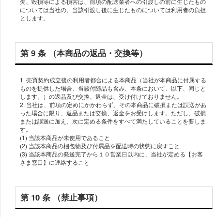
失、毀損等による損害は、前項の配送業者への引渡しの前に⽣じたもの
については当社の、当該引渡し後に⽣じたものについては利⽤者の負担
第 9 条 （本商品の返品・交換等）
1. 売買契約成⽴後の利⽤者都合による本商品（当社が本商品に付属する
ものを提供した場合、当該付随品も含み、本条において、以下、同じと
します。）の返品及び交換、返⾦は、受け付けておりません。
2. 当社は、前項の定めにかかわらず、その本商品に破損または誤送があ
った場合に限り、返品または交換、返⾦をお受けします。ただし、破損
または誤送に加え、次に定める条件をすべて満たしていることを要しま
す。
(1) 当該本商品が未使⽤であること
(2) 当該本商品の梱包物及び付属品を配送時の状態に戻すこと
(3) 当該本商品の発送完了から１０営業⽇以内に、当社が定める【お客
第 10 条 （禁⽌事項）