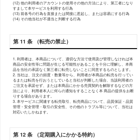
(12) 他の利⽤者のアカウントの使⽤その他の⽅法により、第三者になり
すまして本サービスを利⽤する⾏為
(13) 前各号の⾏為を直接または間接に惹起し、または容易にする⾏為
第 11 条 （転売の禁⽌）
1. 利⽤者は、本商品について、適切な⽅法で使⽤及び管理しなければ本
商品の安全性等に問題が⽣じる可能性があることを⼗分に理解し、本商
品を当社の承諾なく第三者に転売しないことに同意するものとします。
2. 当社は、注⽂の頻度・数量等から、利⽤者が本商品の転売を⾏ってい
るまたは転売を⾏おうとしていると当社が判断した場合、当該利⽤者の
ご注⽂を承諾せず、または本商品にかかる売買契約を解除するなどの⽅
法により、利⽤者本⼈に何らの通知をすることなく本 商品の提供をお断
りする場合があります。
3. 本サービスに関連する転売取引、転売商品について、品質保証・品質
管理・安全管理・取引の安全性、その他のトラブル等について、当社は
第 12 条 （定期購⼊にかかる特約）