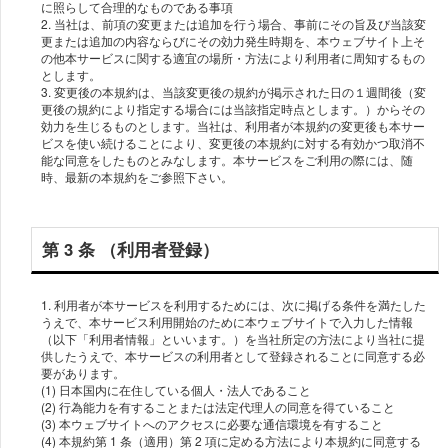
に照らして合理的なものである事項
2. 当社は、前項の変更または追加を⾏う場合、事前にその旨及び当該変
更または追加の内容ならびにその効⼒発⽣時期を、本ウェブサイト上そ
の他本サービスに関する適宜の場所・⽅法により利⽤者に周知するもの
とします。
3. 変更後の本規約は、当該変更後の規約が掲⽰された⽇の１週間後（変
更後の規約により指定する場合には当該指定時点とします。）からその
効⼒を⽣じるものとします。当社は、利⽤者が本規約の変更後も本サー
ビスを使い続けることにより、変更後の本規約に対する有効かつ取消不
能な同意をしたものとみなします。本サービスをご利⽤の際には、随
第 3 条 （利⽤者登録）
1. 利⽤者が本サービスを利⽤するためには、次に掲げる条件を満たした
うえで、本サービス利⽤開始のために本ウェブサイトで⼊⼒した情報
（以下「利⽤者情報」といいます。）を当社所定の⽅法により当社に提
供したうえで、本サービスの利⽤者として登録されることに同意する必
要があります。
(1) ⽇本国内に在住している個⼈・法⼈であること
(2) ⾏為能⼒を有することまたは法定代理⼈の同意を得ていること
(3) 本ウェブサイトへのアクセスに必要な通信環境を有すること
(4) 本規約第 1 条（適⽤）第 2 項に定める⽅法により本規約に同意する