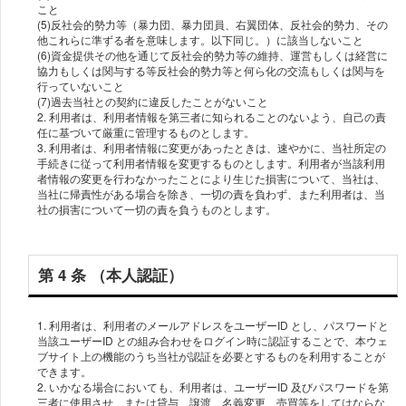
こと
(5)反社会的勢⼒等（暴⼒団、暴⼒団員、右翼団体、反社会的勢⼒、その
他これらに準ずる者を意味します。以下同じ。）に該当しないこと
(6)資⾦提供その他を通じて反社会的勢⼒等の維持、運営もしくは経営に
協⼒もしくは関与する等反社会的勢⼒等と何ら化の交流もしくは関与を
⾏っていないこと
(7)過去当社との契約に違反したことがないこと
2. 利⽤者は、利⽤者情報を第三者に知られることのないよう、⾃⼰の責
任に基づいて厳重に管理するものとします。
3. 利⽤者は、利⽤者情報に変更があったときは、速やかに、当社所定の
⼿続きに従って利⽤者情報を変更するものとします。利⽤者が当該利⽤
者情報の変更を⾏わなかったことにより⽣じた損害について、当社は、
当社に帰責性がある場合を除き、⼀切の責を負わず、また利⽤者は、当
第 4 条 （本⼈認証）
1. 利⽤者は、利⽤者のメールアドレスをユーザーID とし、パスワードと
当該ユーザーID との組み合わせをログイン時に認証することで、本ウェ
ブサイト上の機能のうち当社が認証を必要とするものを利⽤することが
できます。
2. いかなる場合においても、利⽤者は、ユーザーID 及びパスワードを第
三者に使⽤させ、または貸与、譲渡、名義変更、売買等をしてはならな