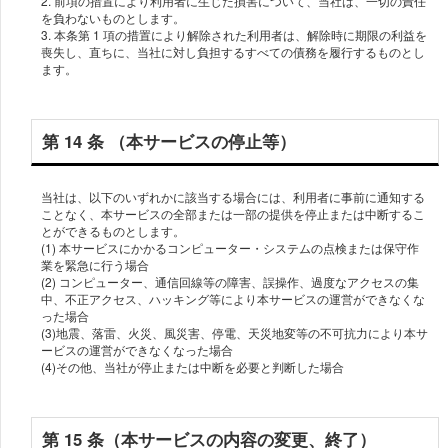
2. 前項の措置により利⽤者に⽣じた損害について、当社は、⼀切の責任
を負わないものとします。
3. 本条第 1 項の措置により解除された利⽤者は、解除時に期限の利益を
喪失し、直ちに、当社に対し負担するすべての債務を履⾏するものとし
第 14 条 （本サービスの停⽌等）
当社は、以下のいずれかに該当する場合には、利⽤者に事前に通知する
ことなく、本サービスの全部または⼀部の提供を停⽌または中断するこ
とができるものとします。
(1) 本サービスにかかるコンピューター・システムの点検または保守作
業を緊急に⾏う場合
(2) コンピューター、通信回線等の障害、誤操作、過度なアクセスの集
中、不正アクセス、ハッキング等により本サービスの運営ができなくな
った場合
(3)地震、落雷、⽕災、⾵災害、停電、天災地変等の不可抗⼒により本サ
ービスの運営ができなくなった場合
第 15 条（本サービスの内容の変更、終了）