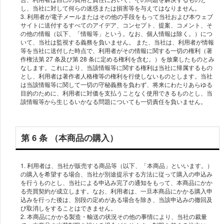
し、当社に対して何らの迷惑または損害等を与えてはなりません。
3. 利⽤者が電⼦メールまたはその他の⼿段をもって当社および本ウェブ
サイトに送付するすべてのアイデア、コンセプト、提案、コメント、そ
の他の情報（以下、「情報等」という。なお、個⼈情報は除く。）につ
いて、当社は監視する義務を負いません。 また、当社は、利⽤者が情報
等を当社に送付した時点で、利⽤者がその情報に関する⼀切の権利（著
作権法第 27 条及び第 28 条に定める権利を含む。）を放棄したものとみ
なします。これにより、当該情報等に関する権利は当社に帰属するもの
とし、利⽤者は著作者⼈格権等の権利を⾏使しないものとします。当社
は当該情報等に関して⼀切の守秘義務を負わず、将来にわたりあらゆる
⽬的のために、利⽤者に対価を⽀払うことなく使⽤できるものとし、当
第 6 条 （本商品の購⼊）
1. 利⽤者は、当社が販売する商品等（以下、「本商品」といいます。）
の購⼊を希望する場合、当社が別途提⽰する⽅法に従って購⼊の申込み
を⾏うものとし、当社による申込み完了の通知をもって、本商品にかか
る売買契約が成⽴します。なお、利⽤者は、⼀旦本商品にかかる購⼊申
込みを⾏った後は、別段の定めがある場合を除き、当該申込みの撤回及
び取消しをすることはできません。
2. 本商品にかかる製造・輸送の状況その他の事情により、当社の裁量