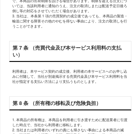
で、本商品の出荷制限を設ける場合があります。制限を超える注⽂につ
いては、当該利⽤者に通知のうえ、注⽂の取消しまたは配送予定⽇後ろ
倒し等の対応をさせていただく場合があります。
3. 当社は、本条第 1 項の売買契約の成⽴後であっても、本商品の製造・
輸送に関する障害その他のやむを得ない事由により、注⽂の取消しを⾏
第 7 条 （売買代⾦及び本サービス利⽤料の⽀払
い）
利⽤者は、本サービス契約の成⽴後、利⽤者の本サービスへのお申し込
みに付随して、当社が別途掲⽰する売買代⾦及び本サービス利⽤料を当
第 8 条 （所有権の移転及び危険負担）
1. 本商品の所有権は、本商品を利⽤者に引き渡すために配送業者に引渡
した時点で、当社から利⽤者に移転します。
2. 当社または利⽤者のいずれの責にも帰さない事由による本商品の滅