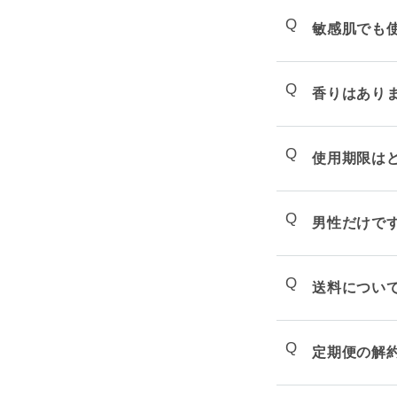
Q
敏感肌でも
Q
香りはあり
Q
使用期限は
Q
男性だけで
Q
送料につい
Q
定期便の解