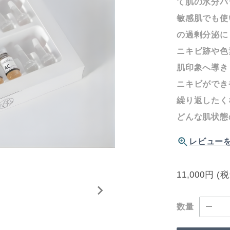
て肌の水分バ
敏感肌でも使
の過剰分泌に
ニキビ跡や色
肌印象へ導き
ニキビができ
繰り返したく
どんな肌状態
レビュー
11,000円
(
数量