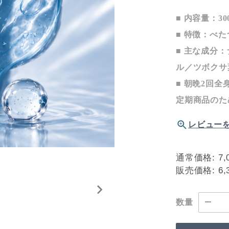
■ 内容量：30
■ 特徴：べ
■ 主な成分
ル／ツボクサ
■ 朝晩2回
定期商品のた
レビュー
通常価格:
7,
販売価格:
6,
数量