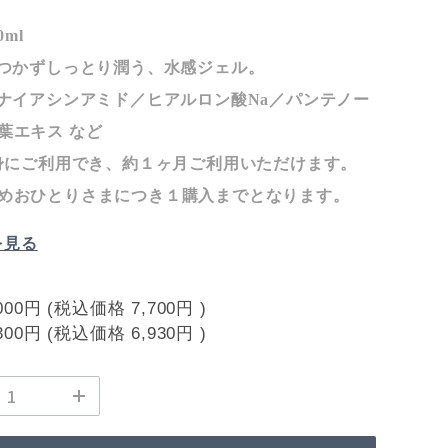
0ml
たつかずしっとり潤う、水感ジェル。
：ナイアシンアミド／ヒアルロン酸Na／パンテノー
葉エキス など
全身にご利用でき、約１ヶ月ご利用いただけます。
めおひとりさまにつき１購入までとなります。
を見る
000円
(税込価格
7,700円
)
300円
(税込価格
6,930円
)